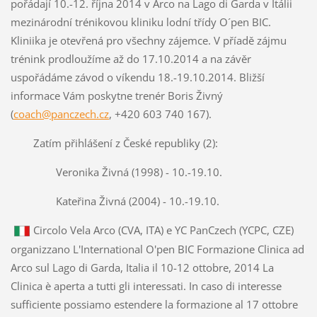
pořádají 10.-12. října 2014 v Arco na Lago di Garda v Itálii
mezinárodní trénikovou kliniku lodní třídy O´pen BIC.
Kliniika je otevřená pro všechny zájemce. V příadě zájmu
trénink prodloužíme až do 17.10.2014 a na závěr
uspořádáme závod o víkendu 18.-19.10.2014. Bližší
informace Vám poskytne trenér Boris Živný
(
coach@pancze
ch.cz
, +420 603 740 167).
Zatím přihlášení z České republiky (2):
Veronika Živná (1998) - 10.-19.10.
Kateřina Živná (2004) - 10.-19.10.
Circolo Vela Arco (CVA, ITA) e YC PanCzech (YCPC, CZE)
organizzano L'International O'pen BIC Formazione Clinica ad
Arco sul Lago di Garda, Italia il 10-12 ottobre, 2014 La
Clinica è aperta a tutti gli interessati. In caso di interesse
sufficiente possiamo estendere la formazione al 17 ottobre