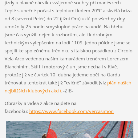
jízdy a hlavně nácviku vzájemné souhry při manévrech.
Teplé slunečné počasí s teplotami kolem 20°C a skvělá bríza
od 8 (severní Pelér) do 22 (jižní Óra) uzlů po všechny dny
umožnily 25 hodin smysluplné práce na vodě. Na břehu
jsme čas využili nejen k rozborům, ale i k drobným
technickým vylepšením na lodi 1109. Jedno půldne jsme se
spojili ke společnému tréninku s italskou posádkou z Circolo
Vela Arco vedenou naším kamarádem trenérem Lorenzem
Bianchinim. Skiff i motorový člun jsme nechali v Rivě,
protože již ve čtvrtek 10. dubna jedeme opět na Gardu
trénovat a tentokrát také již "cvičně" závodit (viz
plán našich
nejbližších klubových akcí)
. -ZiB-
Obrázky a videa z akce najdete na
facebooku:
https://www.facebook.com/vercasimon