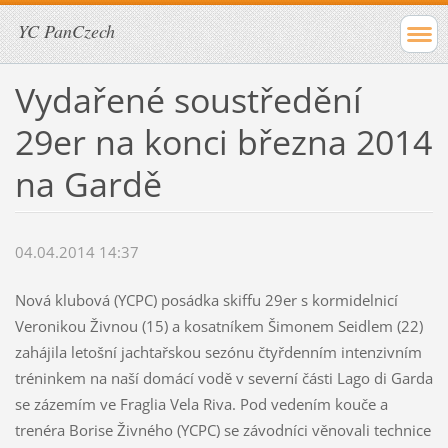
YC PanCzech
Vydařené soustředění
29er na konci března 2014
na Gardě
04.04.2014 14:37
Nová klubová (YCPC) posádka skiffu 29er s kormidelnicí
Veronikou Živnou (15) a kosatníkem Šimonem Seidlem (22)
zahájila letošní jachtařskou sezónu čtyřdenním intenzivním
tréninkem na naší domácí vodě v severní části Lago di Garda
se zázemím ve Fraglia Vela Riva. Pod vedením kouče a
trenéra Borise Živného (YCPC) se závodníci věnovali technice