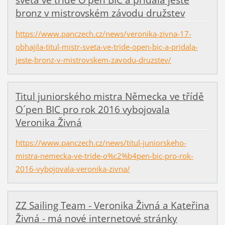
světa ve třídě O'pen BIC a přidala ještě
bronz v mistrovském závodu družstev
https://www.panczech.cz/news/veronika-zivna-17-
obhajila-titul-mistr-sveta-ve-tride-open-bic-a-pridala-
jeste-bronz-v-mistrovskem-zavodu-druzstev/
Titul juniorského mistra Německa ve třídě
O´pen BIC pro rok 2016 vybojovala
Veronika Živná
https://www.panczech.cz/news/titul-juniorskeho-
mistra-nemecka-ve-tride-o%c2%b4pen-bic-pro-rok-
2016-vybojovala-veronika-zivna/
ZZ Sailing Team - Veronika Živná a Kateřina
Živná - má nové internetové stránky