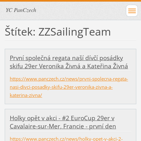
YC PanCzech
Štítek: ZZSailingTeam
První společná regata naší dívčí posádky
skifu 29er Veronika Živná a Kateřina Živná
https://www.panczech.cz/news/prvni-spolecna-regata-
nasi-divci-posadky-skifu-29er-veronika-zivna-a-
katerina-zivna/
Holky opět v akci - #2 EuroCup 29er v
Cavalaire-sur-Mer, Francie - první den
https://www.panczech.cz/news/holky-opet-v-akci-2-