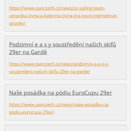
https://www.panczech.cz/news/zz-sailing-team-
veronika-zivna-a-katerina-zivna-ma-nove-internetove-
stranky/
Podzimní e a s y soustředění našich skifů
29er na Gardě
https://www.panczech.cz/news/podzimni-e-a-s-y-
soustredeni-nasich-skifu-29er-na-garde/
Naše posádka na pódiu EuroCupu 29er
https://www.panczech.cz/news/nase-posadka-na-
podiu-eurocupu-29er/