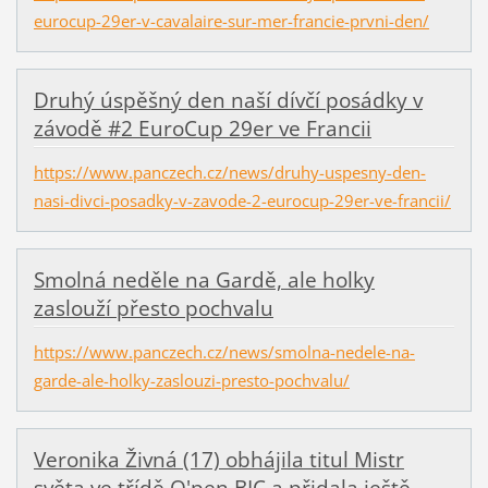
eurocup-29er-v-cavalaire-sur-mer-francie-prvni-den/
Druhý úspěšný den naší dívčí posádky v
závodě #2 EuroCup 29er ve Francii
https://www.panczech.cz/news/druhy-uspesny-den-
nasi-divci-posadky-v-zavode-2-eurocup-29er-ve-francii/
Smolná neděle na Gardě, ale holky
zaslouží přesto pochvalu
https://www.panczech.cz/news/smolna-nedele-na-
garde-ale-holky-zaslouzi-presto-pochvalu/
Veronika Živná (17) obhájila titul Mistr