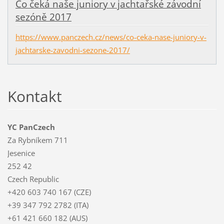
Co čeká naše juniory v jachtařské závodní
sezóně 2017
https://www.panczech.cz/news/co-ceka-nase-juniory-v-
jachtarske-zavodni-sezone-2017/
Kontakt
YC PanCzech
Za Rybníkem 711
Jesenice
252 42
Czech Republic
+420 603 740 167 (CZE)
+39 347 792 2782 (ITA)
+61 421 660 182 (AUS)