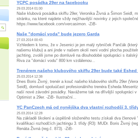
YCPC posádka 29er na facebooku
29.03.2014 01:00
Naše klubová posádka skiffu 29er, Veronika Živná a Šimon Seidl, 
stránku, na které najdete vždy nejžhavější novinky z jejich společn
https://www.facebook.com/vercasimon. -ZiB-
Naše "domácí voda" bude jezero Garda
27.03.2014 00:43
Vzhledem k tomu, že v Jesenici je jen malý rybníček Pančák (který
našemu klubu) a ani jinde v našem okolí není vodní plocha použitel
jachting, zvolili jsme po domluvě na dlouhodobé spolupráci s italsk
Riva za "domácí vodu" 800 km vzdálenou...
Trenérem našeho klubového skiffu 29er bude také Eshed 
25.03.2014 12:38
Dnes Boris Živný, trenér a kouč našeho klubového skiffu 29er (Ver
Seidl), domluvil spoluúčast profesionálního trenéra Esheda Meseritz
naší nové závodní posádky. Navážeme tak na dřívější spolupráci v 
Optimist a 29er. -ZiB- Ilustrační...
YC PanCzech má od nynějška dva vlastní rozhodčí 3. tříd
25.03.2014 12:28
Na základě školení a úspěšně složeného testu získali dva členov
kvalifikaci rozhodčích jachtingu 3. třídy (R3): MUDr. Boris Živný (re
Renáta Živná (reg.č. 873). -ZiB-