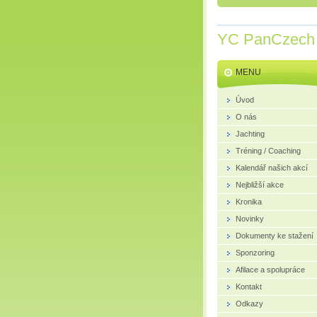
YC PanCzech
MENU
Úvod
O nás
Jachting
Tréning / Coaching
Kalendář našich akcí
Nejbližší akce
Kronika
Novinky
Dokumenty ke stažení
Sponzoring
Afilace a spolupráce
Kontakt
Odkazy