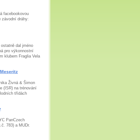
má facebookovou
é závodní dráhy:
 ostatně dal jméno
ná pro výkonnostní
ým klubem Fraglia Vela
Meseritz
onika Živná & Šimon
e (ISR) na trénování
lodních třídách
y
é YC PanCzech
g.č. 783) a MUDr.