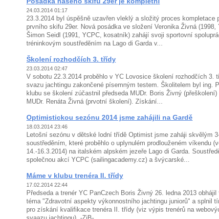
Posádka našeho skifu 29er je kompletní
24.03.2014 01:17
23.3.2014 byl úspěšně uzavřen vleklý a složitý proces kompletace
prvního skifu 29er. Nová posádka ve složení Veronika Živná (1998,
Šimon Seidl (1991, YCPC, kosatník) zahájí svoji sportovní spolupr
tréninkovým soustředěním na Lago di Garda v...
Školení rozhodčích 3. třídy
23.03.2014 02:47
V sobotu 22.3.2014 proběhlo v YC Lovosice školení rozhodčích 3. t
svazu jachtingu zakončené písemným testem. Školitelem byl ing. 
klubu se školení zúčastnil předseda MUDr. Boris Živný (přeškolení
MUDr. Renáta Živná (prvotní školení). Získání...
Optimistickou sezónu 2014 jsme zahájili na Gardě
18.03.2014 23:46
Letošní sezónu v dětské lodní třídě Optimist jsme zaháji skvělým 
soustředěním, které proběhlo o uplynulém prodlouženém víkendu (
14.-16.3.2014) na italském alpském jezeře Lago di Garda. Soustřed
společnou akcí YCPC (sailingacademy.cz) a švýcarské...
Máme v klubu trenéra II. třídy
17.02.2014 22:44
Předseda a trenér YC PanCzech Boris Živný 26. ledna 2013 obhájil 
téma "Zdravotní aspekty výkonnostního jachtingu juniorů" a splnil 
pro získání kvalifikace trenéra II. třídy (viz výpis trenérů na webo
svaazu jachtingu). -ZiB-