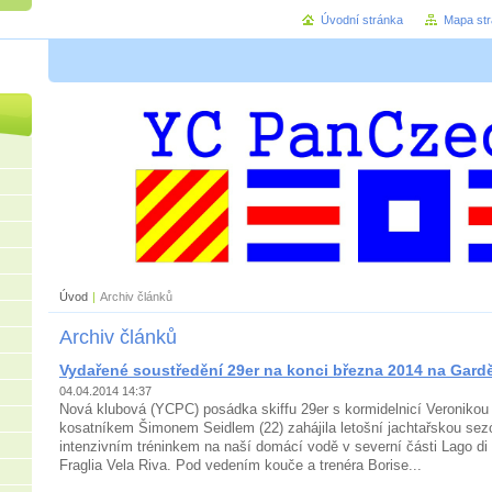
Úvodní stránka
Mapa st
Úvod
|
Archiv článků
Archiv článků
Vydařené soustředění 29er na konci března 2014 na Gard
04.04.2014 14:37
Nová klubová (YCPC) posádka skiffu 29er s kormidelnicí Veronikou 
kosatníkem Šimonem Seidlem (22) zahájila letošní jachtařskou se
intenzivním tréninkem na naší domácí vodě v severní části Lago d
Fraglia Vela Riva. Pod vedením kouče a trenéra Borise...