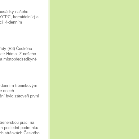
 posádky našeho
 YCPC, kormidelník) a
áci 4-denním
řídy (R3) Českého
Petr Háma. Z našeho
) a místopředsedkyně
3-denním tréninkovým
ve dnech
ění bylo zároveň první
trenérskou práci na
tím poslední podmínku
vých stránkách Českého