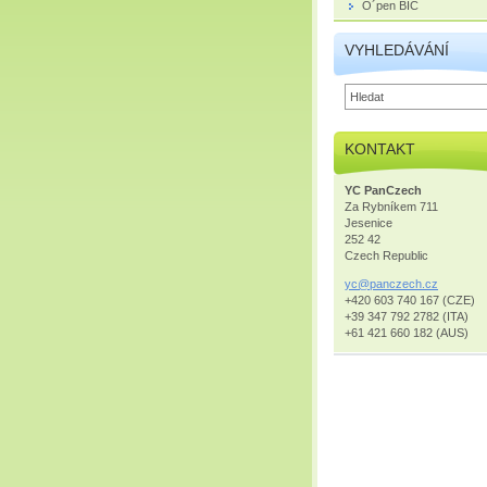
O´pen BIC
VYHLEDÁVÁNÍ
KONTAKT
YC PanCzech
Za Rybníkem 711
Jesenice
252 42
Czech Republic
yc@pancz
ech.cz
+420 603 740 167 (CZE)
+39 347 792 2782 (ITA)
+61 421 660 182 (AUS)