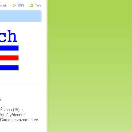
ránek
RSS
Tisk
ě
Živnou (15) a
zónu čtyřdenním
i Garda se zázemím ve