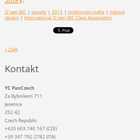
O´pen BIC
|
závody
|
2015
|
mistrovství světa
|
tiskové
zprávy
|
International O´pen BIC Class Association
« Zpět
Kontakt
YC PanCzech
Za Rybníkem 711
Jesenice
252 42
Czech Republic
+420 603 740 167 (CZE)
+39 347 792 2782 (ITA)