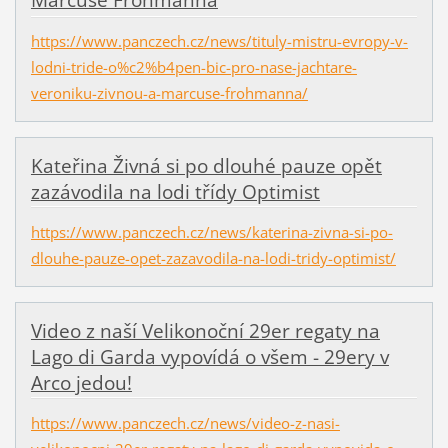
Marcuse Frohmanna
https://www.panczech.cz/news/tituly-mistru-evropy-v-
lodni-tride-o%c2%b4pen-bic-pro-nase-jachtare-
veroniku-zivnou-a-marcuse-frohmanna/
Kateřina Živná si po dlouhé pauze opět
zazávodila na lodi třídy Optimist
https://www.panczech.cz/news/katerina-zivna-si-po-
dlouhe-pauze-opet-zazavodila-na-lodi-tridy-optimist/
Video z naší Velikonoční 29er regaty na
Lago di Garda vypovídá o všem - 29ery v
Arco jedou!
https://www.panczech.cz/news/video-z-nasi-