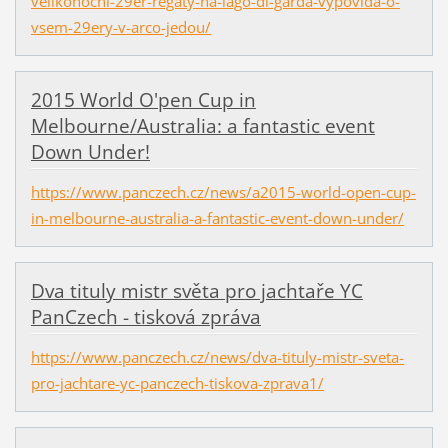
velikonocni-29er-regaty-na-lago-di-garda-vypovida-o-
vsem-29ery-v-arco-jedou/
2015 World O'pen Cup in
Melbourne/Australia: a fantastic event
Down Under!
https://www.panczech.cz/news/a2015-world-open-cup-
in-melbourne-australia-a-fantastic-event-down-under/
Dva tituly mistr světa pro jachtaře YC
PanCzech - tisková zpráva
https://www.panczech.cz/news/dva-tituly-mistr-sveta-
pro-jachtare-yc-panczech-tiskova-zprava1/