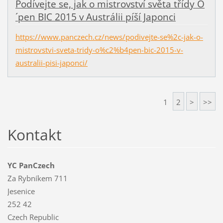
Podívejte se, jak o mistrovství světa třídy O
´pen BIC 2015 v Austrálii píší Japonci
https://www.panczech.cz/news/podivejte-se%2c-jak-o-
mistrovstvi-sveta-tridy-o%c2%b4pen-bic-2015-v-
australii-pisi-japonci/
1
2
>
>>
Kontakt
YC PanCzech
Za Rybníkem 711
Jesenice
252 42
Czech Republic