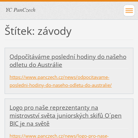
YC PanCzech
Štítek: závody
Odpočítáváme poslední hodiny do našeho
odletu do Austrálie
https://www.panczech.cz/news/odpocitavame-
posledni-hodiny-do-naseho-odletu-do-australie/
Logo pro naše reprezentanty na
mistrovství světa juniorských skifů O´pen
BIC je na světě
https://www.panczech.cz/news/logo-pro-nase-