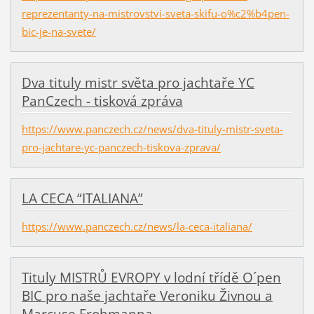
reprezentanty-na-mistrovstvi-sveta-skifu-o%c2%b4pen-
bic-je-na-svete/
Dva tituly mistr světa pro jachtaře YC
PanCzech - tisková zpráva
https://www.panczech.cz/news/dva-tituly-mistr-sveta-
pro-jachtare-yc-panczech-tiskova-zprava/
LA CECA “ITALIANA”
https://www.panczech.cz/news/la-ceca-italiana/
Tituly MISTRŮ EVROPY v lodní třídě O´pen
BIC pro naše jachtaře Veroniku Živnou a