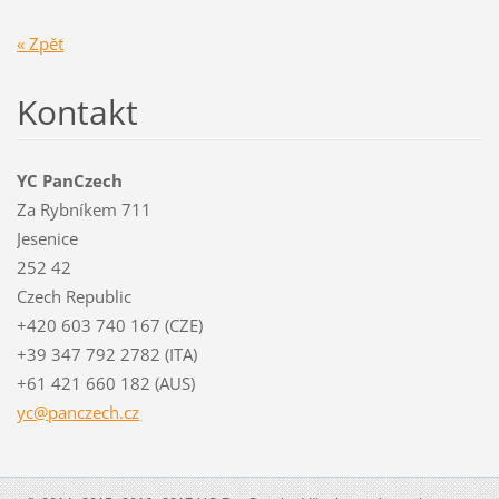
« Zpět
Kontakt
YC PanCzech
Za Rybníkem 711
Jesenice
252 42
Czech Republic
+420 603 740 167 (CZE)
+39 347 792 2782 (ITA)
+61 421 660 182 (AUS)
yc@pancz
ech.cz