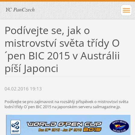
YC PanCzech
Podívejte se, jak o
mistrovství světa třídy O
´pen BIC 2015 v Austrálii
píší Japonci
04.02.2016 19:13
Podívejte se pro zajímavost na rozsáhlý příspěvek o mistrovtsví světa
lodní třídy O´pen BIC 2015 na japonském serveru sailmagazine.jp.