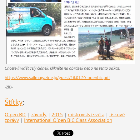
Chcete-li vidět celý článek, klikněte na obrázek nebo na tento odkaz:
https://www.sailmagazine.jp/guest/16.01.20_openbic.pdf
-ZiB-
Štítky
:
O´pen BIC
|
závody
|
2015
|
mistrovství světa
|
tiskové
zprávy
|
International O´pen BIC Class Association