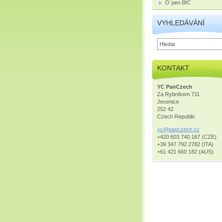
O´pen BIC
VYHLEDÁVÁNÍ
KONTAKT
YC PanCzech
Za Rybníkem 711
Jesenice
252 42
Czech Republic
yc@pancz
ech.cz
+420 603 740 167 (CZE)
+39 347 792 2782 (ITA)
+61 421 660 182 (AUS)