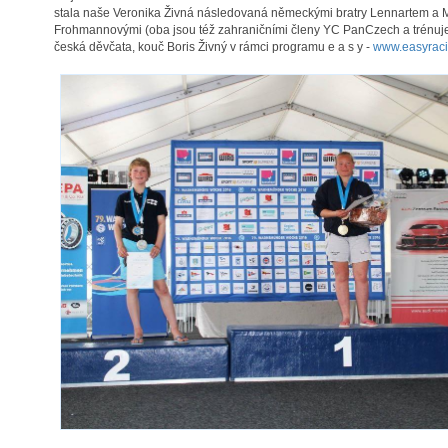
stala naše Veronika Živná následovaná německými bratry Lennartem 
Frohmannovými (oba jsou též zahraničními členy YC PanCzech a trénuje 
česká děvčata, kouč Boris Živný v rámci programu e a s y -
www.easyrac