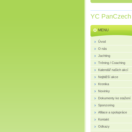
YC PanCzech
MENU
Úvod
O nás
Jachting
Tréning / Coaching
Kalendář našich akcí
Nejbližší akce
Kronika
Novinky
Dokumenty ke stažení
Sponzoring
Afilace a spolupráce
Kontakt
Odkazy