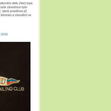
ádkovém skifu 29er) byla
o naše závodnice bylo
C, které proběhne již
 tréninku a závodění ve
/13939