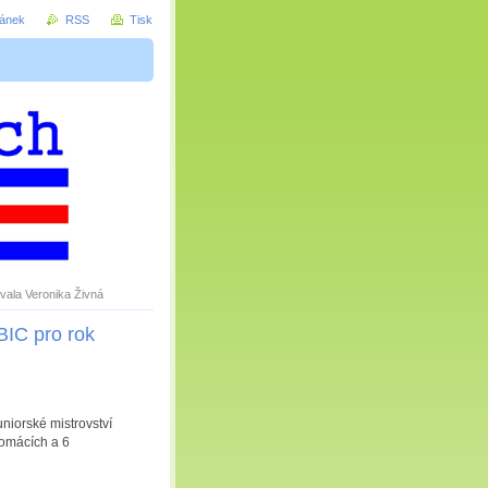
ránek
RSS
Tisk
vala Veronika Živná
BIC pro rok
niorské mistrovství
domácích a 6