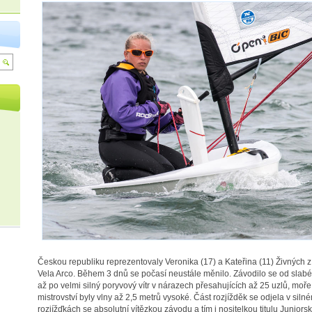
Českou republiku reprezentovaly Veronika (17) a Kateřina (11) Živných 
Vela Arco. Během 3 dnů se počasí neustále měnilo. Závodilo se od slabé
až po velmi silný poryvový vítr v nárazech přesahujících až 25 uzlů, moře
mistrovství byly vlny až 2,5 metrů vysoké. Část rozjížděk se odjela v siln
rozjížďkách se absolutní vítězkou závodu a tím i nositelkou titulu Junio