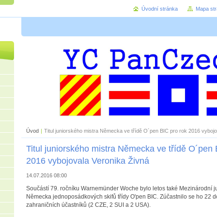
Úvodní stránka
Mapa st
Úvod
|
Titul juniorského mistra Německa ve třídě O´pen BIC pro rok 2016 vybojo
Titul juniorského mistra Německa ve třídě O´pen 
2016 vybojovala Veronika Živná
14.07.2016 08:00
Součástí 79. ročníku Warnemünder Woche bylo letos také Mezinárodní ju
Německa jednoposádkových skifů třídy O'pen BIC. Zúčastnilo se ho 22 
zahraničních účastníků (2 CZE, 2 SUI a 2 USA).