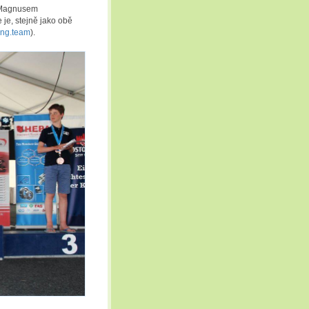
a Magnusem
je, stejně jako obě
ing.team
).