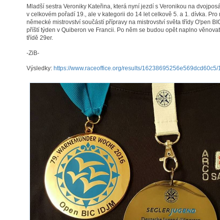
Mladší sestra Veroniky Kateřina, která nyní jezdí s Veronikou na dvojpos
v celkovém pořadí 19., ale v kategorii do 14 let celkově 5. a 1. dívka. Pr
německé mistrovství součástí přípravy na mistrovství světa třídy O'pen BI
příští týden v Quiberon ve Francii. Po něm se budou opět naplno věnovat
třídě 29er.
-ZiB-
Výsledky:
https://www.raceoffice.org/results/16238695256e569dcd60c5