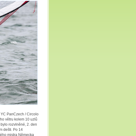
z YC PanCzech / Circolo
ho větru kolem 10 uzlů
 bylo rozvlněné, 2. den
ém dešti. Po 14
rského mistra Německa