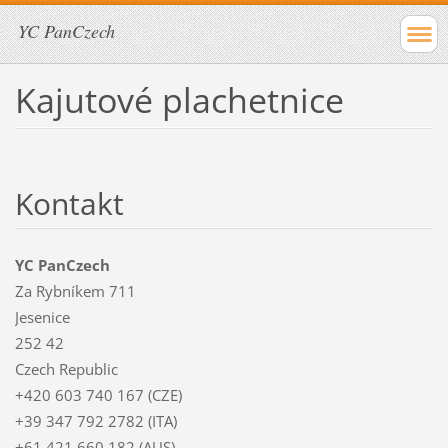
YC PanCzech
Kajutové plachetnice
Kontakt
YC PanCzech
Za Rybníkem 711
Jesenice
252 42
Czech Republic
+420 603 740 167 (CZE)
+39 347 792 2782 (ITA)
+61 421 660 182 (AUS)