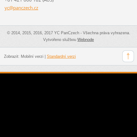
yc@pancz
ech.cz
© 2014, 2015, 2016, 2017 YC PanCzech - Všechna práva vyhrazena.
Vytvořeno službou
Webnode
Zobrazit:
Mobilní verzi
|
Standardní verzi