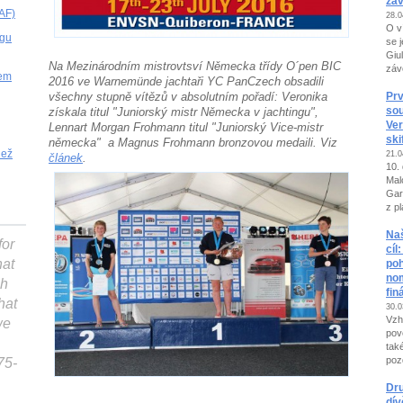
záv
SAF)
28.0
O v
ngu
se 
Giu
Na Mezinárodním mistrovtsví Německa třídy O´pen BIC
závo
kem
2016 ve Warnemünde jachtaři YC PanCzech obsadili
Prv
všechny stupně vítězů v absolutním pořadí:
Veronika
so
získala titul "Juniorský mistr Německa v jachtingu",
Ver
Lennart Morgan Frohmann titul "Juniorský Vice-mistr
ski
německa" a Magnus Frohmann bronzovou medaili. Viz
dež
21.0
článek
.
10.
Mal
Gar
z pl
Naš
for
cíl
hat
poh
nom
gh
fin
hat
30.0
Vzh
we
pov
tak
poz
75-
Dru
dív