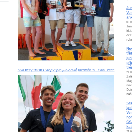
Ju
Ver
ank
03.0
Jun
klu
oce
roku
Nov
tří
jun
při
tré
Dva tituly "Mistr Evropy" pro juniorské jachtaře YC PanCzech
24.0
Zat
Mag
nov
Dui
naše
Se
jac
Ver
no
ČSJ
kat
21.0