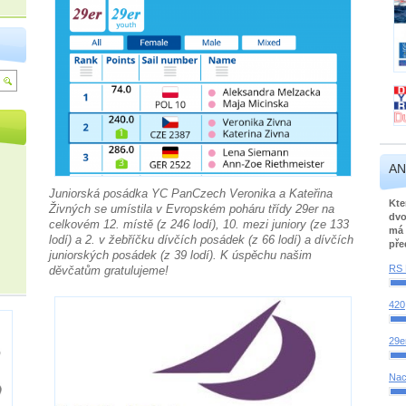
AN
Juniorská posádka YC PanCzech Veronika a Kateřina
Kte
Živných se umístila v Evropském poháru třídy 29er na
dvo
celkovém 12. místě (z 246 lodí), 10. mezi juniory (ze 133
má 
lodí) a 2. v žebříčku dívčích posádek (z 66 lodí) a dívčích
pře
juniorských posádek (z 39 lodí). K úspěchu našim
RS 
děvčatům gratulujeme!
420
29e
Nac