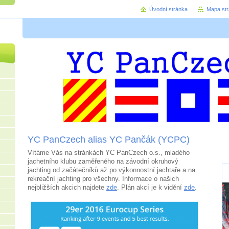
Úvodní stránka
Mapa st
YC PanCzech alias YC Pančák (YCPC)
Vítáme Vás na stránkách YC PanCzech o.s., mladého
jachetního klubu zaměřeného na závodní okruhový
jachting od začátečníků až po výkonnostní jachtaře a na
rekreační jachting pro všechny. Informace o našich
nejbližších akcich najdete
zde
. Plán akcí je k vidění
zde
.