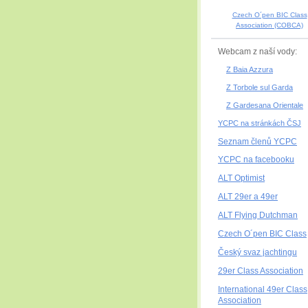
Czech O´pen BIC Class
Association (COBCA)
Webcam z naší vody:
Z Baia Azzura
Z Torbole sul Garda
Z Gardesana Orientale
YCPC na stránkách ČSJ
Seznam členů YCPC
YCPC na facebooku
ALT Optimist
ALT 29er a 49er
ALT Flying Dutchman
Czech O´pen BIC Class
Český svaz jachtingu
29er Class Association
International 49er Class
Association