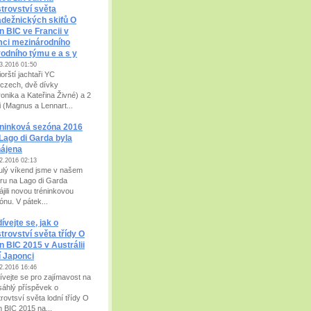
trovství světa
dežnických skifů O
n BIC ve Francii v
ci mezinárodního
odního týmu e a s y
3.2016 01:50
orští jachtaři YC
czech, dvě dívky
ronika a Kateřina Živné) a 2
i (Magnus a Lennart...
ninková sezóna 2016
Lago di Garda byla
hájena
2.2016 02:13
ulý víkend jsme v našem
íru na Lago di Garda
ájili novou tréninkovou
ónu. V pátek...
ívejte se, jak o
trovství světa třídy O
n BIC 2015 v Austrálii
í Japonci
2.2016 16:46
ívejte se pro zajímavost na
sáhlý příspěvek o
rovtsví světa lodní třídy O
n BIC 2015 na...