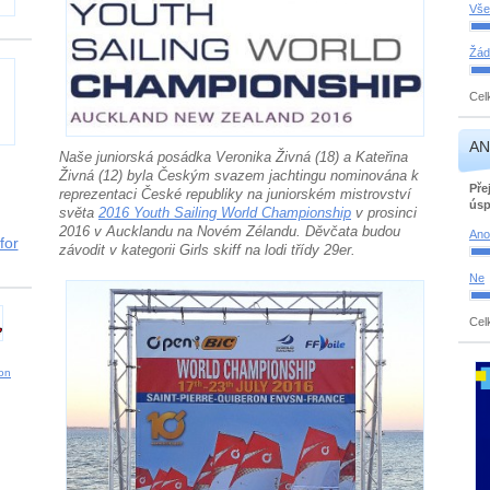
Vše
Žád
Cel
AN
Naše juniorská posádka Veronika Živná (18) a Kateřina
Živná (12) byla Českým svazem jachtingu nominována k
Pře
reprezentaci České republiky na juniorském mistrovství
úsp
světa
2016 Youth Sailing World Championship
v prosinci
2016 v Aucklandu na Novém Zélandu. Děvčata budou
Ano
for
závodit v kategorii Girls skiff na lodi třídy 29er.
Ne
Cel
ion