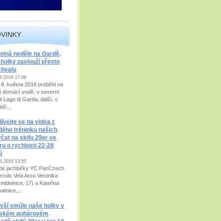
VINKY
lná neděle na Gardě,
 holky zaslouží přesto
chvalu
5.2016 17:08
a 8. května 2016 proběhl na
í domácí vodě, v severní
i Lago di Garda, další, v
dí...
ívejte se na videa z
dého tréninku našich
čat na skifu 29er ve
ru o rychlosti 22-28
ů
5.2016 13:55
dé jachtařky YC PanCzech
ircolo Vela Arco Veronika
rmidelnice, 17) a Kateřina
atnice,...
 vší smůle naše holky v
alském pohárovém