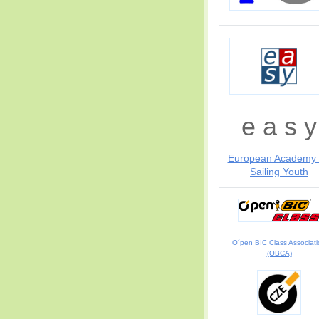
e a s y
European Academy 
Sailing Youth
O´pen BIC Class Associat
(OBCA)