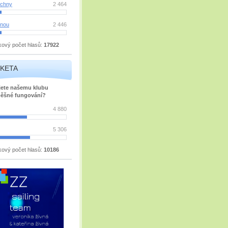
chny
2 464
nou
2 446
kový počet hlasů:
17922
KETA
jete našemu klubu
ěšné fungování?
4 880
5 306
kový počet hlasů:
10186