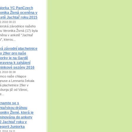
niorka YC PanCzech
onika Živná oceněna v
etě Jachtař roku 2015
2.2016 00:23
iorská závodnice našeho
bu Veronika Živná (17) byla
něna v anketě "Jachtař
", kterou...
á závodní plachetnice
dy 29er pro naše
iorky je na Gardě
pravena k zahájení
ninkové sezóny 2016
1.2016 00:38
ímco naše chlapce
nuse a Lennarta čekala
á plachetnice 29er v
sburgu již od Vánoc,
...
znamte se s
htařskou dráhou
oniky Živné, která je
minována do ankety
 Jachtař roku v
egorii Juniorka
1.2016 19:11