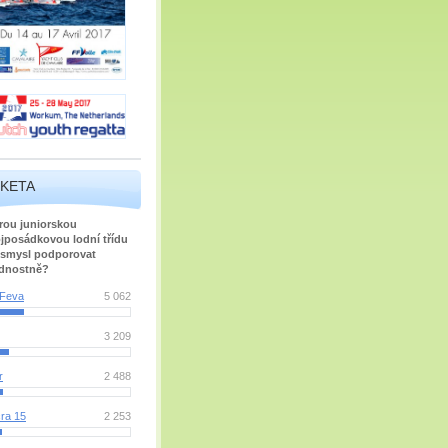
KETA
rou juniorskou
jposádkovou lodní třídu
smysl podporovat
dnostně?
Feva
5 062
3 209
r
2 488
ra 15
2 253