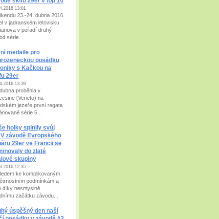
odě skifů 29er v top 10
4.2016 13:01
íkendu 23.-24. dubna 2016
jel v jadranském letovisku
lianova v pořadí druhý
d série...
ní medaile pro
urozeneckou posádku
oniky s Kačkou na
fu 29er
4.2016 13:39
 dubna proběhla v
cesine (Veneto) na
dském jezeře první regata
ánované série 5...
e holky splnily svůj
: V závodě Evropského
áru 29er ve Francii se
inovaly do zlaté
álové skupiny
3.2016 12:35
ledem ke komplikovaným
ětrnostním podmínkám a
é díky nesmyslně
dnímu začátku závodu...
hý úspěšný den naší
čí posádky v závodě #2