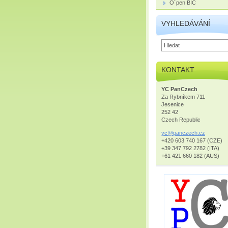
O´pen BIC
VYHLEDÁVÁNÍ
KONTAKT
YC PanCzech
Za Rybníkem 711
Jesenice
252 42
Czech Republic
yc@pancz
ech.cz
+420 603 740 167 (CZE)
+39 347 792 2782 (ITA)
+61 421 660 182 (AUS)