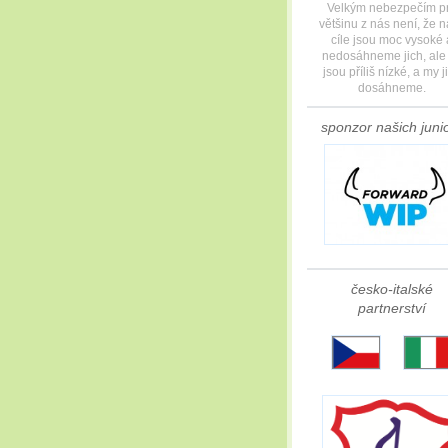
Velkým nebezpečím p
většinu z nás není, že 
cíle jsou moc vysoké 
nedosáhneme jich, ale
jsou příliš nízké, a my j
dosáhneme.
sponzor našich
juni
česko-italské
partnerství