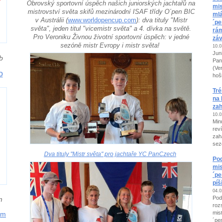
Obrovský sportovní úspěch našich juniorských jachtařů na
mis
mistrovství světa skifů mezinárodní ISAF třídy O´pen BIC
mlá
v Austrálii
(
www.worldopencup.com
): dva tituly "Mistr
´pe
světa", jeden titul "vicemistr světa" a 4. dívka na světě.
rám
Pro Veroniku Živnou životní sportovní úspěch: v jedné
záv
sezóně mistr Evropy i mistr světa!
10.0
Juni
b
Pan
(Ve
o
hoš
Tré
na 
za
10.0
Min
rev
zah
sez
Dva tituly "Mistr světa" pro jachtaře YC PanCzech
Pod
mis
´pe
píš
04.0
Pod
m
roz
mist
am
´pe