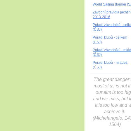
World Sailing (former I
Závodní pravidla jachti
2013-2016
Pořadí závodníků - cel
(ČSJ)
Pořadí klubů - celkem
(ČSJ)
Pořadí závodníků - mlá
(ČSJ)
Pořadí klubů - mládež
(ČSJ)
The great danger 
most of us is not t
our aim is to
o hi
and
we miss, but t
it is too low and 
achieve it.
(Michelangelo, 14
1564)