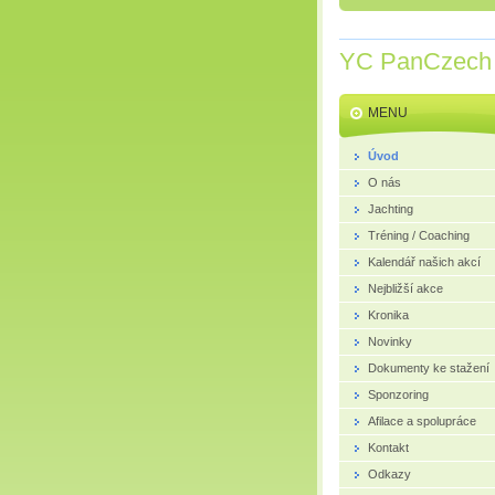
YC PanCzech
MENU
Úvod
O nás
Jachting
Tréning / Coaching
Kalendář našich akcí
Nejbližší akce
Kronika
Novinky
Dokumenty ke stažení
Sponzoring
Afilace a spolupráce
Kontakt
Odkazy