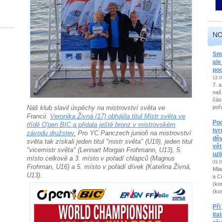
NO
Smo
ale
po
12.0
7. 
naš
část
Náš klub slavil úspěchy na mistrovství světa ve
pořa
Francii.
Veronika Živná (17) obhájila titul Mistr světa ve
Pod
třídě
O'pen BIC a přidala ještě bronz v mistrovském
tvr
závodu družstev.
Pro YC Panczech junioři na mistrovství
děv
světa tak získali jeden titul "mistr světa" (U19), jeden titul
vět
"vicemistr světa" (Lennart Morgan Frohmann, U13), 5.
uzl
místo celkově a 3. místo v pořadí chlapců (Magnus
03.0
Frohman, U16) a 5. místo v pořadí dívek (Kateřina Živná,
Mla
U13).
a C
(ko
(kos
Při
it