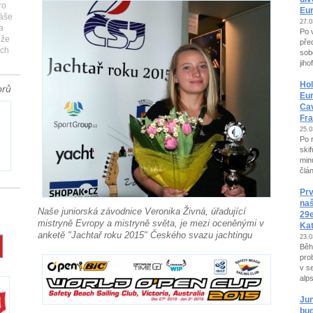
ro
Eur
náše
27.0
a
Po 
 že
pře
ich
sob
jih
Hol
orů
Eu
Cav
Fra
25.0
Po 
ski
min
člá
Prv
naš
Naše juniorská závodnice Veronika Živná, úřadující
29e
mistryně Evropy a mistryně světa, je mezi oceněnými v
Kat
anketě "Jachtař roku 2015" Českého svazu jachtingu
23.0
Běh
pro
v se
alp
Jun
bud