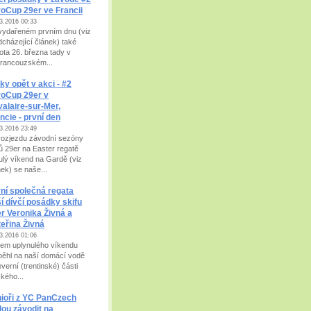
oCup 29er ve Francii
3.2016 00:33
vydařeném prvním dnu (viz
dcházející článek) také
ota 26. března tady v
ofrancouzském...
ky opět v akci - #2
roCup 29er v
alaire-sur-Mer,
ncie - první den
3.2016 23:49
rozjezdu závodní sezóny
fů 29er na Easter regatě
ulý víkend na Gardě (viz
nek) se naše...
ní společná regata
í dívčí posádky skifu
r Veronika Živná a
eřina Živná
3.2016 01:06
em uplynulého víkendu
běhl na naší domácí vodě
verní (trentinské) části
ského...
ioři z YC PanCzech
ou závodit na