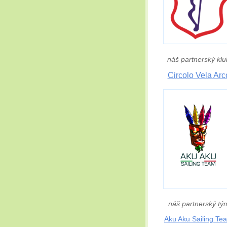
náš partnerský klu
Circolo Vela Arc
náš partnerský tý
Aku Aku Sailing Te