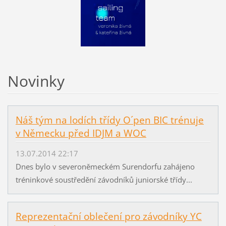
Novinky
Náš tým na lodích třídy O´pen BIC trénuje
v Německu před IDJM a WOC
13.07.2014 22:17
Dnes bylo v severoněmeckém Surendorfu zahájeno
tréninkové soustředění závodníků juniorské třídy...
Reprezentační oblečení pro závodníky YC