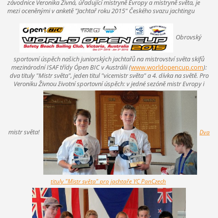
závodnice Veronika Živná, úřadující mistryně Evropy a mistryně světa, je
mezi oceněnými v anketě "Jachtař roku 2015" Českého svazu jachtingu
Obrovský
sportovní úspěch našich juniorských jachtařů na mistrovství světa skifů
mezinárodní ISAF třídy O´pen BIC v Austrálii
(
www.worldopencup.com
):
dva tituly "Mistr světa", jeden titul "vicemistr světa" a 4. dívka na světě. Pro
Veroniku Živnou životní sportovní úspěch: v jedné sezóně mistr Evropy i
mistr světa!
Dva
tituly "Mistr světa" pro jachtaře YC PanCzech