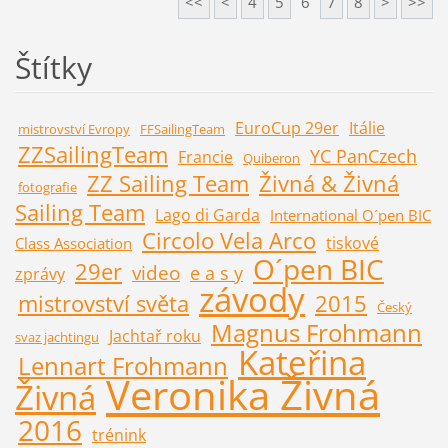
<<
<
4
5
6
7
8
>
>>
Štítky
EuroCup 29er
Itálie
mistrovství Evropy
FFSailingTeam
ZZSailingTeam
YC PanCzech
Francie
Quiberon
ZZ Sailing Team
Živná & Živná
fotografie
Sailing Team
Lago di Garda
International O´pen BIC
Circolo Vela Arco
tiskové
Class Association
O´pen BIC
29er
video
e a s y
zprávy
závody
mistrovství světa
2015
Český
Magnus Frohmann
Jachtař roku
svaz jachtingu
Kateřina
Lennart Frohmann
Veronika Živná
Živná
2016
trénink