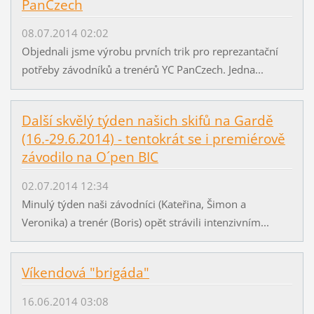
PanCzech
08.07.2014 02:02
Objednali jsme výrobu prvních trik pro reprezantační
potřeby závodníků a trenérů YC PanCzech. Jedna...
Další skvělý týden našich skifů na Gardě
(16.-29.6.2014) - tentokrát se i premiérově
závodilo na O´pen BIC
02.07.2014 12:34
Minulý týden naši závodníci (Kateřina, Šimon a
Veronika) a trenér (Boris) opět strávili intenzivním...
Víkendová "brigáda"
16.06.2014 03:08