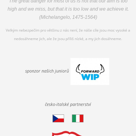
The great danger for most of us is not that our aim is to
o
high and
we miss, but that it is too low and we achieve it.
(Michelangelo, 1475-1564)
Velkým nebezpečím pro většinu z nás není, že náše cíle jsou moc vysoké a
nedosáhneme jich, ale že jsou příliš nízké, a my jich dosáhneme.
sponzor našich
juniorů
česko-italské partnerství