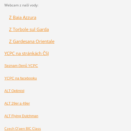
Webcam z naší vody:
Z Baia Azzura
Z Torbole sul Garda
Z Gardesana Orientale
YCPC na stránkách ČSJ
Seznam členů YCPC
YCPC na facebooku
ALT Optimist
ALT 29er a 49er
ALT Flying Dutchman
Czech O´pen BIC Class