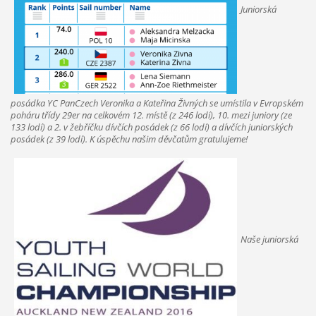
Juniorská
posádka YC PanCzech Veronika a Kateřina Živných se umístila v Evropském
poháru třídy 29er na celkovém 12. místě (z 246 lodí), 10. mezi juniory (ze
133 lodí) a 2. v žebříčku dívčích posádek (z 66 lodí) a dívčích juniorských
posádek (z 39 lodí). K úspěchu našim děvčatům gratulujeme!
Naše juniorská