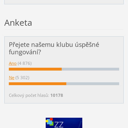
Anketa
Přejete našemu klubu úspěšné
fungování?
Ano
(4 876)
Ne
(5 302)
Celkový počet hlasů:
10178