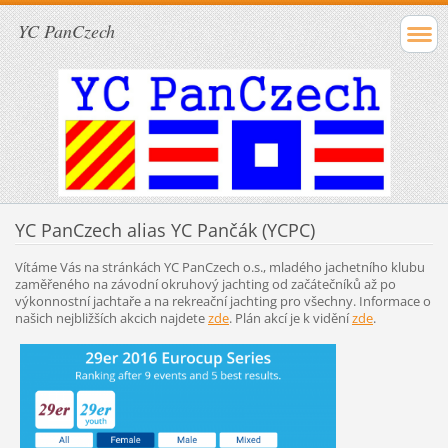
YC PanCzech
YC PanCzech alias YC Pančák (YCPC)
Vítáme Vás na stránkách YC PanCzech o.s., mladého jachetního klubu
zaměřeného na závodní okruhový jachting od začátečníků až po
výkonnostní jachtaře a na rekreační jachting pro všechny. Informace o
našich nejbližších akcich najdete
zde
. Plán akcí je k vidění
zde
.