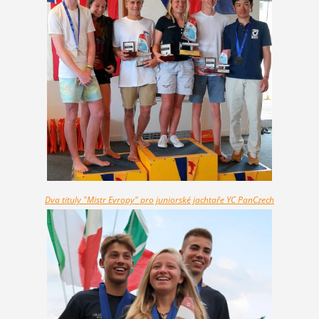
Dva tituly "Mistr Evropy" pro juniorské jachtaře YC PanCzech