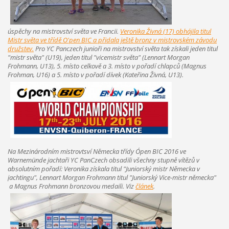
úspěchy na mistrovství světa ve Francii.
Veronika Živná (17) obhájila titul
Mistr světa ve třídě
O'pen BIC a přidala ještě bronz v mistrovském závodu
družstev.
Pro YC Panczech junioři na mistrovství světa tak získali jeden titul
"mistr světa" (U19), jeden titul "vicemistr světa" (Lennart Morgan
Frohmann, U13), 5. místo celkově a 3. místo v pořadí chlapců (Magnus
Frohman, U16) a 5. místo v pořadí dívek (Kateřina Živná, U13).
Na Mezinárodním mistrovtsví Německa třídy O´pen BIC 2016 ve
Warnemünde jachtaři YC PanCzech obsadili všechny stupně vítězů v
absolutním pořadí:
Veronika získala titul "Juniorský mistr Německa v
jachtingu", Lennart Morgan Frohmann titul "Juniorský Vice-mistr německa"
a Magnus Frohmann bronzovou medaili. Viz
článek
.